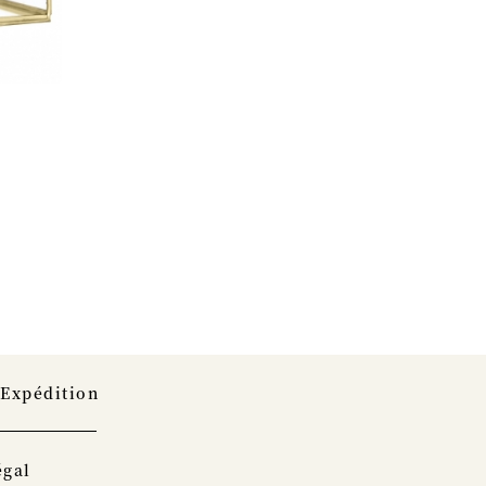
M
 Expédition
égal